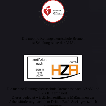
Die mebino Rettungsdienstschule Bremen
ist Schulungsstätte der AHA.
Die mebino Rettungsdienstschule Bremen ist nach AZAV und
SGB III Zertifiziert.
Dieses bedeutet wir dürfen zertifizierte Maßnahmen der
Arbeitsförderung nach dem Dritten Buch Sozialgesetzbuch
durchführen.