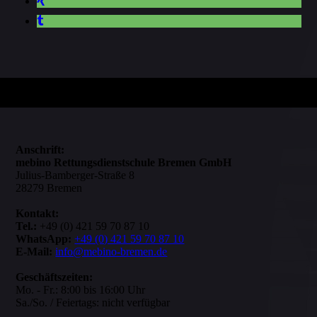
Anschrift:
mebino Rettungsdienstschule Bremen GmbH
Julius-Bamberger-Straße 8
28279 Bremen
Kontakt:
Tel.:
+49 (0) 421 59 70 87 10
WhatsApp:
+49 (0) 421 59 70 87 10
E-Mail:
info@mebino-bremen.de
Geschäftszeiten:
Mo. - Fr.: 8:00 bis 16:00 Uhr
Sa./So. / Feiertags: nicht verfügbar