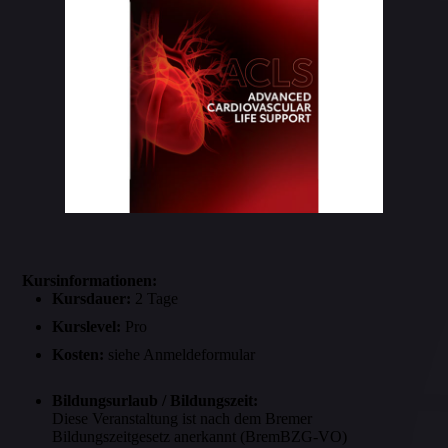
Kursinformationen:
Kursdauer:
2 Tage
Kurslevel:
Pro
Kosten:
siehe Anmeldeformular
Bildungsurlaub / Bildungszeit:
Diese Veranstaltung ist nach dem Bremer
Bildungszeitgesetz anerkannt (BremBZG-VO)