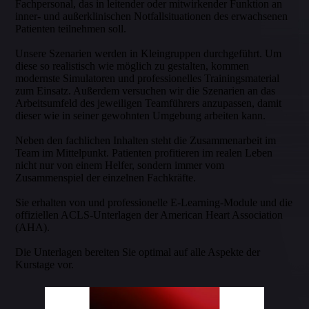
Fachpersonal, das in leitender oder mit­wirken­der Funktion an
inner- und außerklinischen Notfallsituationen des erwachsenen
Patienten teilnehmen soll.
Unsere Szenarien werden in Kleingruppen durchgeführt. Um
diese so realistisch wie möglich zu gestalten, kommen
modernste Simulatoren und professionelles Trainingsmaterial
zum Einsatz. Außer­dem versuchen wir die Szenarien an das
Arbeitsumfeld des jeweiligen Teamführers anzupassen, damit
dieser wie in seiner gewohnten Umgebung arbeiten kann.
Neben den fachlichen Inhalten steht die Zusammenarbeit im
Team im Mittelpunkt. Patienten pro­fi­tie­ren im realen Leben
nicht nur von einem Helfer, sondern immer vom
Zusammenspiel der einzelnen Fachkräfte.
Sie erhalten von und professionelle E-Learning-Module und die
offiziellen ACLS-Unterlagen der American Heart Association
(AHA).
Die Unterlagen bereiten Sie optimal auf alle Aspekte der
Kurstage vor.